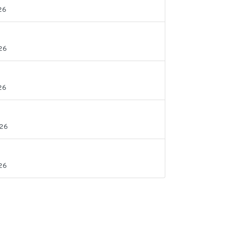
26
26
26
026
26