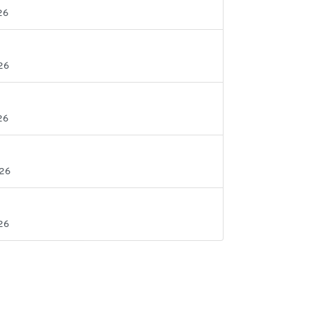
26
26
26
026
26